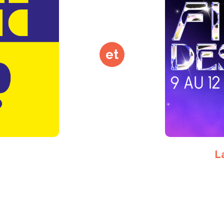
et
P
L